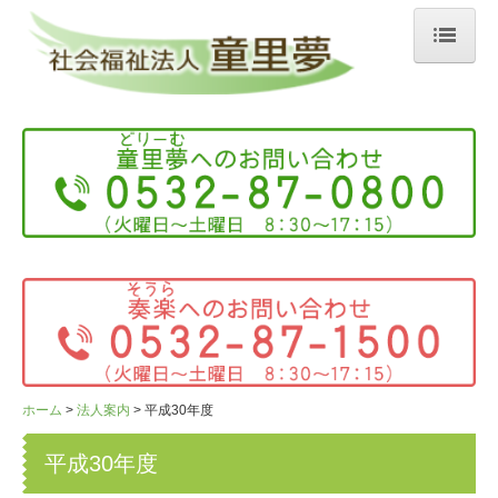
ホーム
法人案内
法人概要
お知らせ
情報開示
公益的取組
多機能型事業所 童里夢
ホーム
法人案内
平成30年度
ばくばくぱん
平成30年度
くう