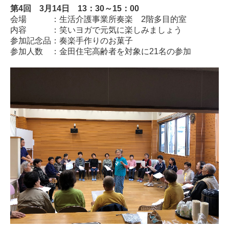
第4回 3月14日 13：30～15：00
会場 ：生活介護事業所奏楽 2階多目的室
応募フォーム
内容 ：笑いヨガで元気に楽しみましょう
参加記念品：奏楽手作りのお菓子
オンラインショップガイド
参加人数 ：金田住宅高齢者を対象に21名の参加
ご注文フォーム