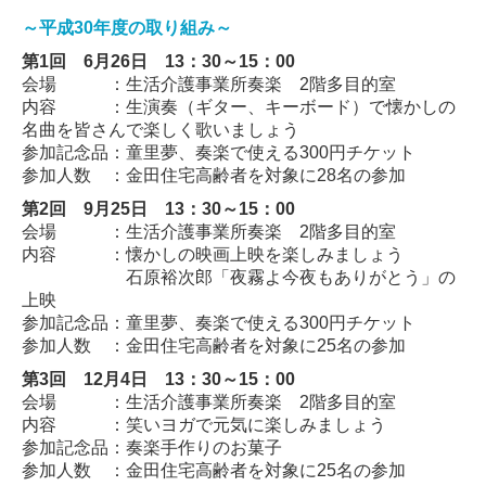
雑貨屋すまいる
～平成30年度の取り組み～
第1回 6月26日 13：30～15：00
パンカン！
会場 ：生活介護事業所奏楽 2階多目的室
内容 ：生演奏（ギター、キーボード）で懐かしの
生活介護事業所 奏楽
名曲を皆さんで楽しく歌いましょう
参加記念品：童里夢、奏楽で使える300円チケット
楽2（らくらく）
参加人数 ：金田住宅高齢者を対象に28名の参加
Cafe奏（かなで）
第2回 9月25日 13：30～15：00
会場 ：生活介護事業所奏楽 2階多目的室
OYATU工房といろ
内容 ：懐かしの映画上映を楽しみましょう
石原裕次郎「夜霧よ今夜もありがとう」の
上映
相談支援事業所奏楽
参加記念品：童里夢、奏楽で使える300円チケット
参加人数 ：金田住宅高齢者を対象に25名の参加
共同生活支援 ぱぁとなぁ
第3回 12月4日 13：30～15：00
地域生活支援センター すたぁと
会場 ：生活介護事業所奏楽 2階多目的室
内容 ：笑いヨガで元気に楽しみましょう
童里夢広報誌
参加記念品：奏楽手作りのお菓子
参加人数 ：金田住宅高齢者を対象に25名の参加
採用情報